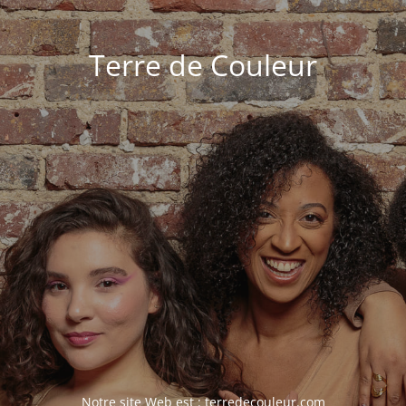
Terre de Couleur
Notre site Web est :
terredecouleur.com