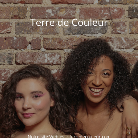
Terre de Couleur
Notre site Web est :
terredecouleur.com