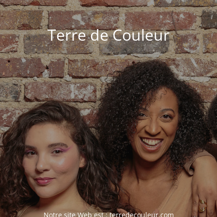
Terre de Couleur
Notre site Web est :
terredecouleur.com