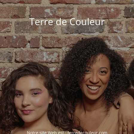
Terre de Couleur
Notre site Web est :
terredecouleur.com