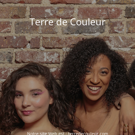
Terre de Couleur
Notre site Web est :
terredecouleur.com