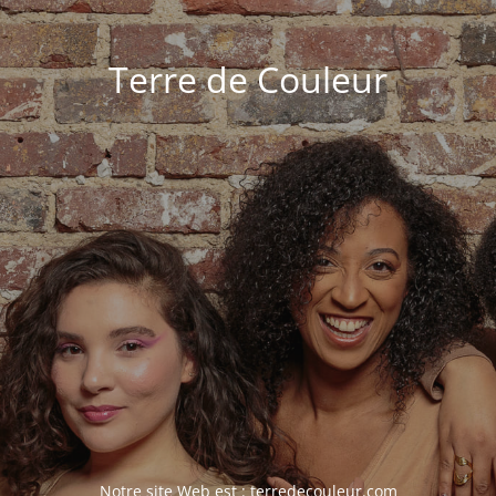
Terre de Couleur
Notre site Web est :
terredecouleur.com