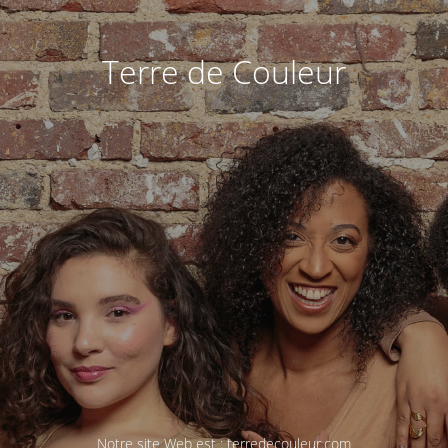
Terre de Couleur
Notre site Web est :
terredecouleur.com