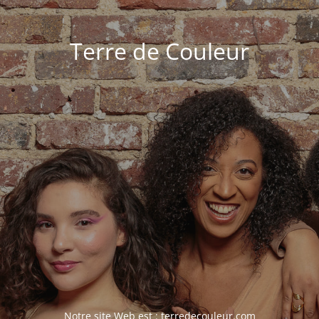
Terre de Couleur
Notre site Web est :
terredecouleur.com