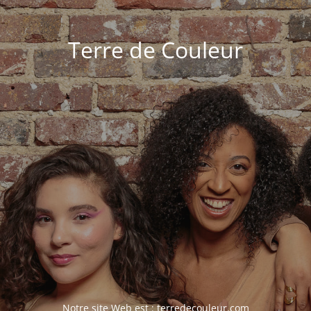
Terre de Couleur
Notre site Web est :
terredecouleur.com