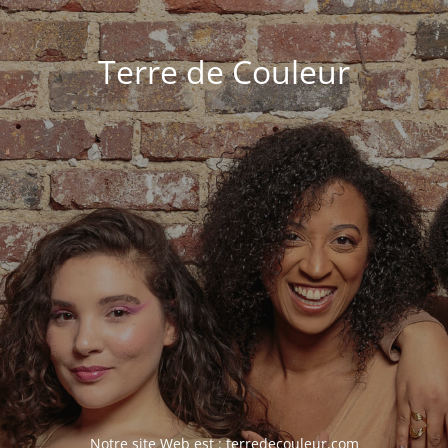
Terre de Couleur
Notre site Web est :
terredecouleur.com