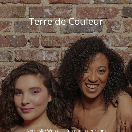
Terre de Couleur
Notre site Web est :
terredecouleur.com