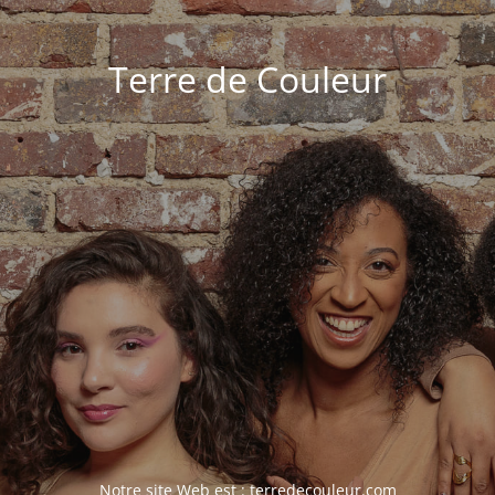
Terre de Couleur
Notre site Web est :
terredecouleur.com