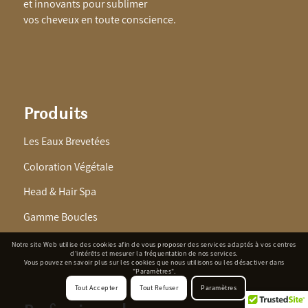
et innovants pour sublimer
vos cheveux en toute conscience.
Produits
Les Eaux Brevetées
Coloration Végétale
Head & Hair Spa
Gamme Boucles
Notre site Web utilise des cookies afin de vous proposer des services adaptés à vos centres
d'intérêts et mesurer la fréquentation de nos services.
Vous pouvez en savoir plus sur les cookies que nous utilisons ou les désactiver dans
"Paramètres".
Tout Accepter
Tout Refuser
Paramètres